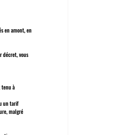
tés en amont, en 
r décret, vous 
 tenu à 
 un tarif 
ure, malgré 