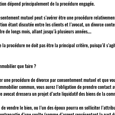
tion dépend principalement de la procédure engagée. 
onsentement mutuel peut s’avérer être une procédure relativement
ion étant discutée entre les clients et l’avocat, un divorce conte
dre de longs mois, allant jusqu’à plusieurs années…. 
 la procédure ne doit pas être la principal critère, puisqu’il s’agi
mobilier que faire ? 
er une procédure de divorce par consentement mutuel et que vou
 immobilier commun, vous aurez l’obligation de prendre contact av
re avocat dressera un projet d’acte liquidatif des biens de la co
 de vendre le bien, ou l’un des époux pourra en solliciter l’attributi
ntrepartie d’une soulte (somme d’argent représentant la part d