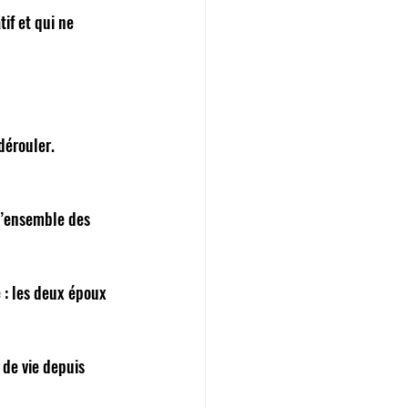
if et qui ne 
dérouler. 
l’ensemble des 
 : les deux époux 
de vie depuis 