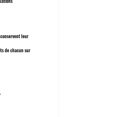
uations 
 conservent leur 
its de chacun sur 
. 