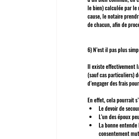
le bien) calculée par l
cause, le notaire prendr
de chacun, afin de proc
6) N’est il pas plus sim
Il existe effectivement l
(sauf cas particuliers) 
d’engager des frais pou
En effet, cela pourrait 
Le devoir de secour
L’un des époux pe
La bonne entende l
consentement mutue