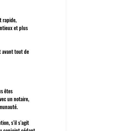
 rapide, 
ntieux et plus 
t avant tout de 
s êtes 
ec un notaire, 
mmunauté. 
on, s’il s’agit 
u conjoint cédant 