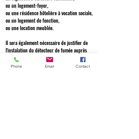
ou un logement-foyer, 
ou une résidence hôtelière à vocation sociale, 
ou un logement de fonction, 
ou une location meublée.  
Il sera également nécessaire de justifier de 
l'instalation du détecteur de fumée auprès 
de votre assurance.... 
#actedavocatreims
#avocatreims
Phone
Email
Contact
#avocatreimsconseil
#avocatreimscontact
#avocatreimsdivorce
#avocatreimsdocuments
#contratavocatreims
#conseilreimsavocat
#barreaudereims
#avocatreimsfamille