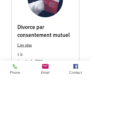
Divorce par
consentement mutuel
Lire plus
1 h
à
à partir de 990€
partir
de
990€
Phone
Email
Contact
Réserver