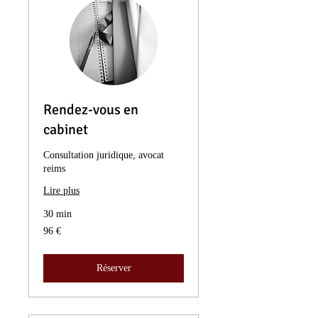
Rendez-vous en
cabinet
Consultation juridique, avocat
reims
Lire plus
30 min
96
96 €
euros
Réserver