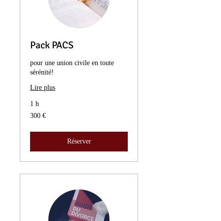
Pack PACS
pour une union civile en toute
sérénité!
Lire plus
1 h
300
300 €
euros
Réserver