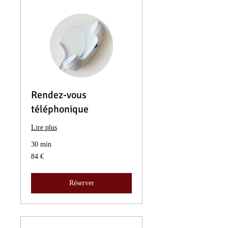
Rendez-vous
téléphonique
Lire plus
30 min
84
84 €
euros
Réserver