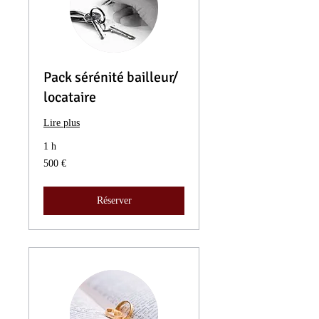
Pack sérénité bailleur/
locataire
Lire plus
1 h
500
500 €
euros
Réserver